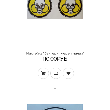
Наклейка "Бактерия череп малая"
110.00РУБ
..