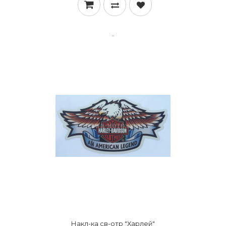
..
Накл-ка св-отр "Харлей"