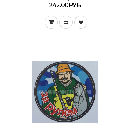
242.00РУБ
..