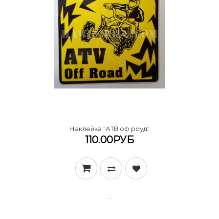
Наклейка "АТВ оф роуд"
110.00РУБ
..