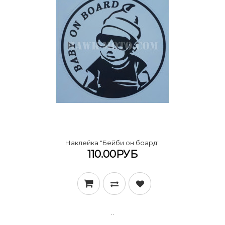
Наклейка "Бейби он боард"
110.00РУБ
..