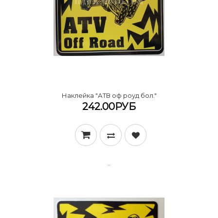
Наклейка "АТВ оф роуд бол."
242.00РУБ
..