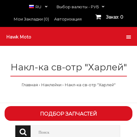
RU
Выбор валюты -
РУБ
Заказ: 0
Мои Закладки (0)
Авторизация
Hawk Moto
Накл-ка св-отр "Харлей"
Главная
Наклейки
Накл-ка св-отр "Харлей"
ПОДБОР ЗАПЧАСТЕЙ