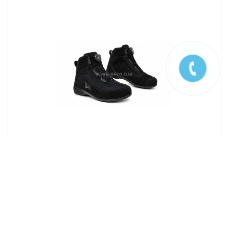
​Мотокроссовки HAWK MOTO Phantom Black
16 500.00РУБ