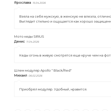
Ярослава
15.04.2026
Взяла на себя мужскую, в женскую не влезла, отличн
Выглядит стильно и ощущается как хорошо защищенн
Мото кеды SIRIUS
Денис
11.04.2026
Кеды огонь в живую смотрятся еще круче чем на фот
Шлем модуляр Apollo " Black/Red"
Михаил
06.02.2026
Приобрёл модуляр. Удобный, нравится.