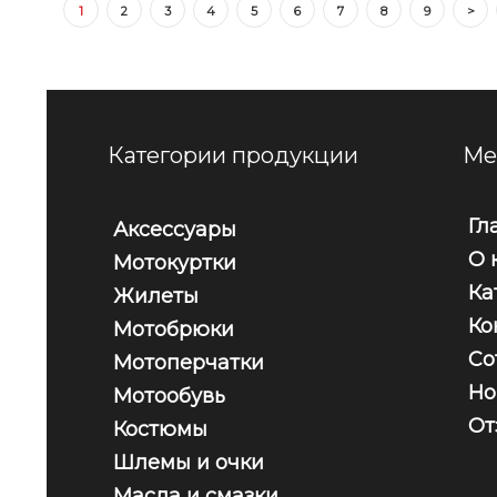
1
2
3
4
5
6
7
8
9
>
Категории продукции
Ме
Гл
Аксессуары
О 
Мотокуртки
Ка
Жилеты
Ко
Мотобрюки
Со
Мотоперчатки
Но
Мотообувь
От
Костюмы
Шлемы и очки
Масла и смазки