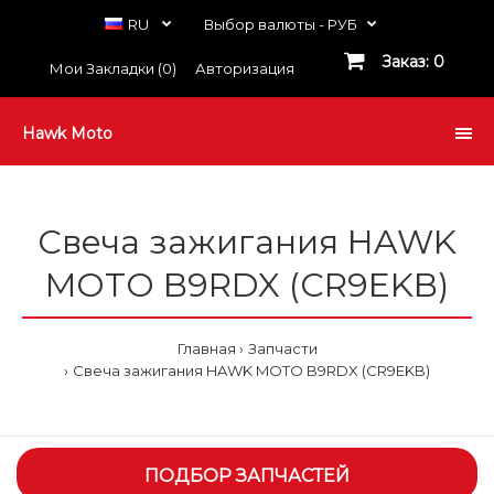
RU
Выбор валюты -
РУБ
Заказ: 0
Мои Закладки (0)
Авторизация
Hawk Moto
Cвеча зажигания HAWK
MOTO B9RDX (CR9EKB)
Главная
Запчасти
Cвеча зажигания HAWK MOTO B9RDX (CR9EKB)
ПОДБОР ЗАПЧАСТЕЙ