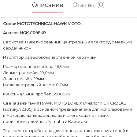
Описание
Отзывы (0)
Свечи
MOTOTECHNICAL
HAWK
MOTO .
Аналог: NGK CR9EKB
Свойства: Никелированный центральный электрод с медным
сердечником.
Изолятор из высококачественной керамики.
Размер свечного ключа: 16,0мм
Диаметр резьбы: 10,0мм
Длина резьбы: 19мм
Межэлектродный зазор: 0,7мм
Максимальный пробег: 35000км
Свеча зажигания HAWK MOTO B9RDX (Аналог NGK CR9EKB
(артикул 2305) в основном предназначена для использования
в мотоциклах, квадроциклах и снегоходах от таких
производителей, как Yamaha и Kawasaki.
Эта свеча разработана для мощных 4-тактных двигателей и
имеет конструктивную особенность — два боковых