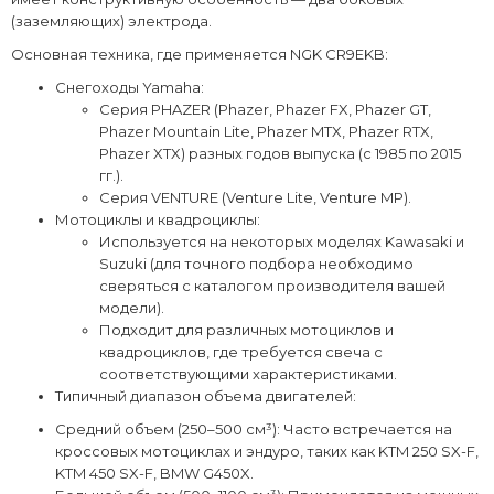
(заземляющих) электрода.
Основная техника, где применяется NGK CR9EKB:
Снегоходы Yamaha:
Серия PHAZER (Phazer, Phazer FX, Phazer GT,
Phazer Mountain Lite, Phazer MTX, Phazer RTX,
Phazer XTX) разных годов выпуска (с 1985 по 2015
гг.).
Серия VENTURE (Venture Lite, Venture MP).
Мотоциклы и квадроциклы:
Используется на некоторых моделях Kawasaki и
Suzuki (для точного подбора необходимо
сверяться с каталогом производителя вашей
модели).
Подходит для различных мотоциклов и
квадроциклов, где требуется свеча с
соответствующими характеристиками.
Типичный диапазон объема двигателей:
Средний объем (250–500 см³): Часто встречается на
кроссовых мотоциклах и эндуро, таких как KTM 250 SX-F,
KTM 450 SX-F, BMW G450X.