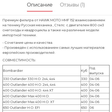
Описание
Отзывы (1)
Премиум фильтра от HAWK MOTO HMF 152 взаимозаменяем
на технику Русская механика , Стелс с двигателем 800 см3
снегоходы и квадроциклы а также на различные модели
импортной техники.
- Сочетание цены и качества.
- Произведён с использованием самых лучших материалов
европейских производителей.
СОВМЕСТИМОСТЬ:
Год
Bombardier
Куб
выпуска
330 Outlander 330 H.O. 2x4, 4x4
330
04-06
400 Outlander 400 H.O. 2x4, 4x4
400
04-06
400 Outlander 400 H.O. 4x4 XT
400
04-06
400 Outlander Max 400 H.O.
400
04-06
400 Outlander Max 400 H.O. XT
400
04-06
650 Outlander H.O. EFI
650
06