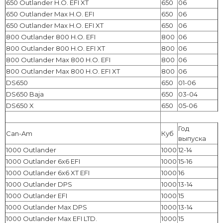
650 Outlander H.O. EFI XT
650
06
650 Outlander Max H.O. EFI
650
06
650 Outlander Max H.O. EFI XT
650
06
800 Outlander 800 H.O. EFI
800
06
800 Outlander 800 H.O. EFI XT
800
06
800 Outlander Max 800 H.O. EFI
800
06
800 Outlander Max 800 H.O. EFI XT
800
06
DS650
650
01-06
DS650 Baja
650
03-04
DS650 X
650
05-06
Год
Can-Am
Куб
выпуска
1000 Outlander
1000
12-14
1000 Outlander 6x6 EFI
1000
15-16
1000 Outlander 6x6 XT EFI
1000
16
1000 Outlander DPS
1000
13-14
1000 Outlander EFI
1000
15
1000 Outlander Max DPS
1000
13-14
1000 Outlander Max EFI LTD.
1000
15