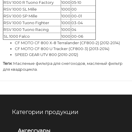
RSV 1000 R Tuono Factory
1000
05-10
RSV 1000 SL Mille
1000
00
RSV 1000 SP Mille
1000
00-01
RSV 1000 Tuono Fighter
1000
03-04
RSV 1000 Tuono Racing
1000
04
SL 1000 Falco
1000
00-06
CF MOTO CF 800 X-8 Terralander (CF800-2) (2012-2014)
CF MOTO CF 800 U Tracker (CF800-3) (2013-2014)
SPEED GEAR UTV 800 (2010-2012)
Теги:
Масленые фильтра для снегоходов
,
масленый фильтр
для квадроцикла.
Категории продукции
Аксессуары