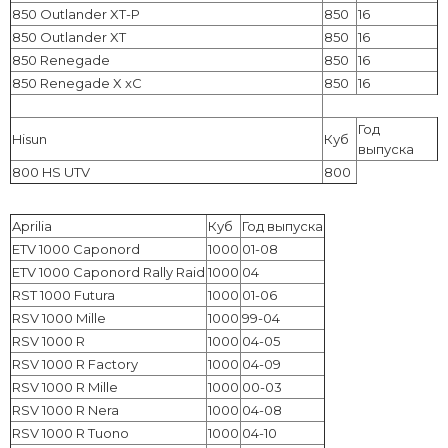
850 Outlander XT-P
850
16
850 Outlander XT
850
16
850 Renegade
850
16
850 Renegade X xC
850
16
Год
Hisun
Куб
выпуска
800 HS UTV
800
Aprilia
Куб
Год выпуска
ETV 1000 Caponord
1000
01-08
ETV 1000 Caponord Rally Raid
1000
04
RST 1000 Futura
1000
01-06
RSV 1000 Mille
1000
99-04
RSV 1000 R
1000
04-05
RSV 1000 R Factory
1000
04-09
RSV 1000 R Mille
1000
00-03
RSV 1000 R Nera
1000
04-08
RSV 1000 R Tuono
1000
04-10