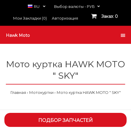
RU
Выбор валюты -
РУБ
Заказ: 0
Мои Закладки (0)
Авторизация
Hawk Moto
Мото куртка HAWK MOTO
" SKY"
Главная
Мотокуртки
Мото куртка HAWK MOTO " SKY"
ПОДБОР ЗАПЧАСТЕЙ