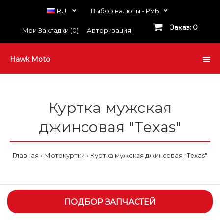
RU
Выбор валюты -
РУБ
Заказ: 0
Мои Закладки (0)
Авторизация
Hawk Moto
Куртка мужcкая
джинсовая "Tеxas"
Главная
Мотокуртки
Куртка мужcкая джинсовая "Tеxas"
ПОДБОР ЗАПЧАСТЕЙ