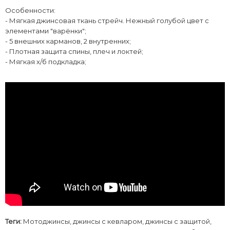
Особенности:
- Мягкая джинсовая ткань стрейч. Нежный голубой цвет с
элементами "варёнки";
- 5 внешних карманов, 2 внутренних;
- Плотная защита спины, плеч и локтей;
- Мягкая х/б подкладка;
Теги:
Мотоджинсы
,
джинсы с кевларом
,
джинсы с защитой
,