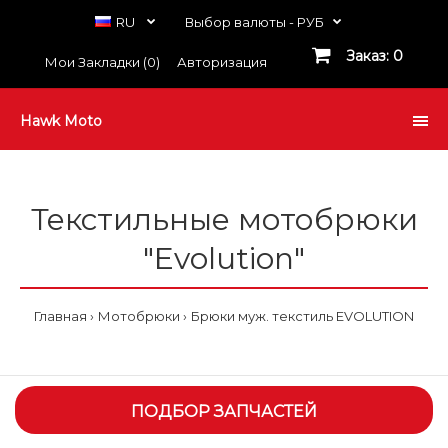
RU
Выбор валюты -
РУБ
Заказ: 0
Мои Закладки (0)
Авторизация
Hawk Moto
Текстильные мотобрюки
"Evolution"
Главная
Мотобрюки
Брюки муж. текстиль EVOLUTION
ПОДБОР ЗАПЧАСТЕЙ