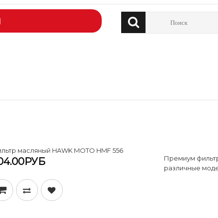
Й
льтр масляный HAWK MOTO HMF 556
Премиум фильт
04.00РУБ
различные моде