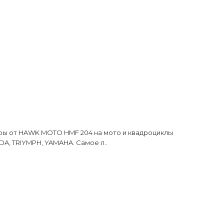
ы от HAWK MOTO HMF 204 на мото и квадроциклы
A, TRIYMPH, YAMAHA. Самое л..