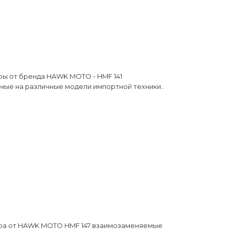
ы от бренда HAWK MOTO - HMF 141
ые на различные модели импортной техники..
ра от HAWK MOTO HMF 147 взаимозаменяемые