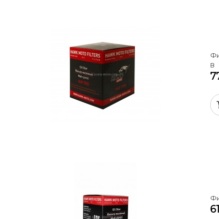
Фи
В
7
Фи
6