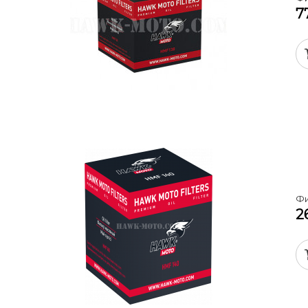
7
Фи
2