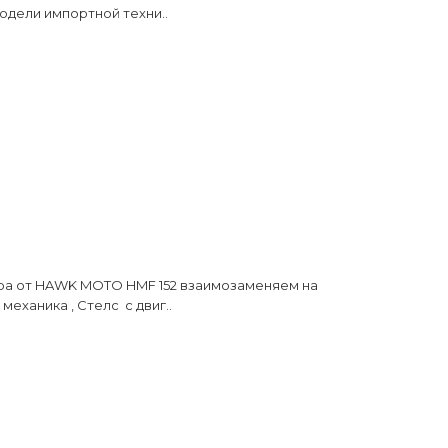
одели импортной техни..
а от HAWK MOTO HMF 152 взаимозаменяем на
механика , Стелс с двиг..