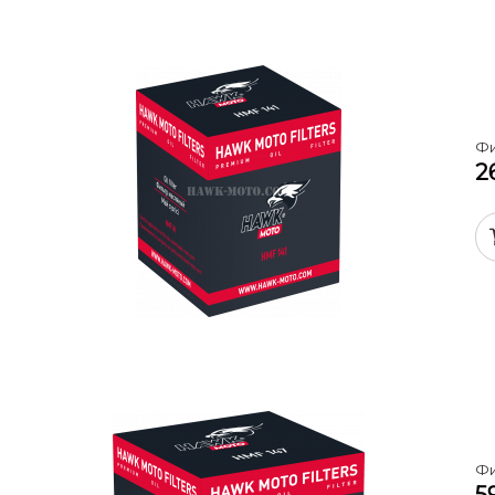
Фи
2
Фи
5