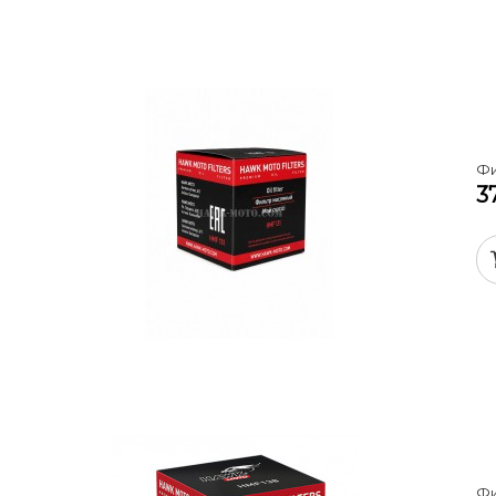
Фи
3
Фи