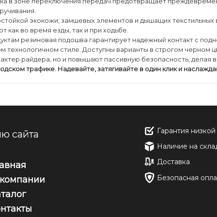
ка в зоне переключения передач предотвращает преждевременн
ручивания.
остойкой экокожи, замшевых элементов и дышащих текстильных
 как во время езды, так и при ходьбе.
уктам резиновая подошва гарантирует надежный контакт с подн
 технологичном стиле. Доступны варианты в строгом черном цв
арактер райдера, но и повышают пассивную безопасность, делая 
одском трафике. Надевайте, затягивайте в один клик и наслажда
Гарантия низкой
ю сайта
Наличие на скла
Доставка
лавная
Безопасная опла
 компании
аталог
онтакты