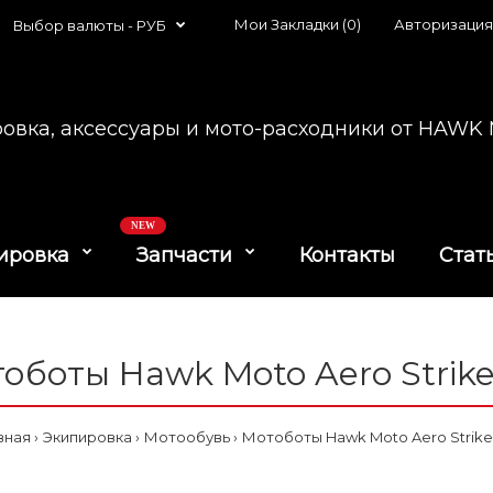
Мои Закладки (0)
Авторизация
Выбор валюты -
РУБ
овка, аксессуары и мото-расходники от HAW
NEW
ировка
Запчасти
Контакты
Стат
оботы Hawk Moto Aero Strike
вная
Экипировка
Мотообувь
Мотоботы Hawk Moto Aero Strike