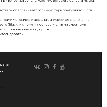
ый износ материала. Жесткие вставки в области мыска,
 вставок обеспечивает отличную терморегуляцию. Ноги
ожками мотоцикла и асфальтом, исключая скольжение.
ете (Black) и с яркими неоново-желтыми акцентами
вас более заметным на дороге.
йтесь дорогой!
 цены
де
та