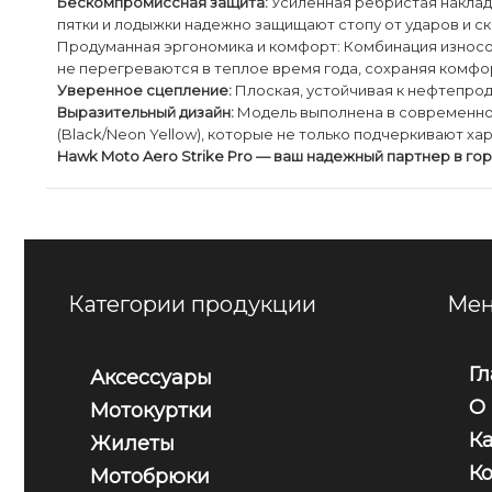
​Бескомпромиссная защита:
Усиленная ребристая наклад
пятки и лодыжки надежно защищают стопу от ударов и ск
​Продуманная эргономика и комфорт: Комбинация износ
не перегреваются в теплое время года, сохраняя комфорт
​Уверенное сцепление:
Плоская, устойчивая к нефтепрод
Выразительный дизайн:
Модель выполнена в современном
(Black/Neon Yellow), которые не только подчеркивают х
Hawk Moto Aero Strike Pro — ваш надежный партнер в гор
Категории продукции
Мен
Г
Аксессуары
О
Мотокуртки
К
Жилеты
К
Мотобрюки