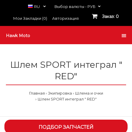
RU
Выбор валюты -
РУБ
Заказ: 0
Мои Закладки (0)
Авторизация
Hawk Moto
Шлем SPORT интеграл "
RED"
Главная
Экипировка
Шлема и очки
Шлем SPORT интеграл " RED"
ПОДБОР ЗАПЧАСТЕЙ