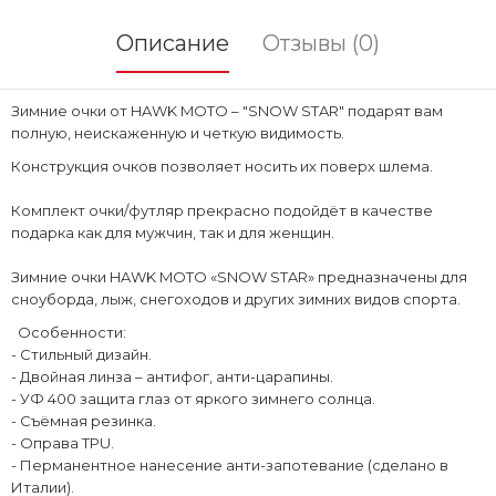
Описание
Отзывы (0)
Зимние очки от HAWK MOTO – "SNOW STAR" подарят вам
полную, неискаженную и четкую видимость.
Конструкция очков позволяет носить их поверх шлема.
Комплект очки/футляр прекрасно подойдёт в качестве
подарка как для мужчин, так и для женщин.
Зимние очки HAWK MOTO «SNOW STAR» предназначены для
сноуборда, лыж, снегоходов и других зимних видов спорта.
Особенности:
- Стильный дизайн.
- Двойная линза – антифог, анти-царапины.
- УФ 400 защита глаз от яркого зимнего солнца.
- Съёмная резинка.
- Оправа TPU.
- Перманентное нанесение анти-запотевание (сделано в
Италии).