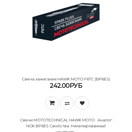
Cвеча зажигания HAWK MOTO F6TC (BP6ES)
242.00РУБ
Свечи MOTOTECHNICAL HAWK MOTO . Аналог :
NGK BP6ES Свойства: Никелированный
централь..