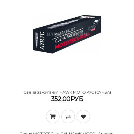
Cвеча зажигания HAWK MOTO A7C (C7HSA)
352.00РУБ
Свечи MOTOTECHNICAL HAWK MOTO . Аналог :