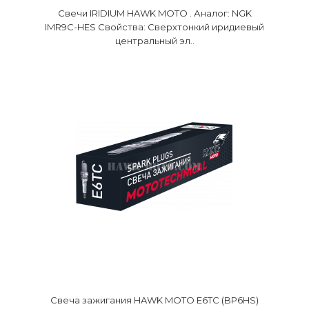
Свечи IRIDIUM HAWK MOTO . Аналог: NGK
IMR9C-HES Свойства: Сверхтонкий иридиевый
центральный эл..
Cвеча зажигания HAWK MOTO E6TC (BP6HS)