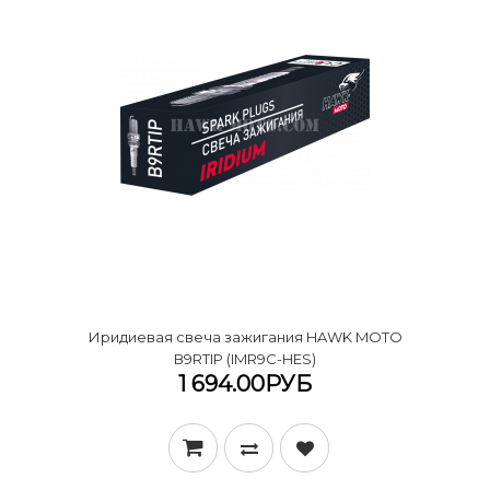
Иридиевая свеча зажигания HAWK MOTO
В9RTIP (IMR9C-HES)
1 694.00РУБ