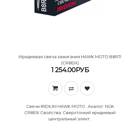
Иридиевая свеча зажигания HAWK MOTO B8RTI
(CR8EIX)
1 254.00РУБ
Свечи IRIDIUM HAWK MOTO . Аналог: NGK
CR8EIX Свойства: Сверхтонкий иридиевый
центральный элект..