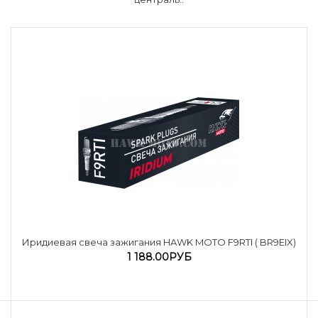
Иридиевая свеча зажигания HAWK MOTO F9RTI ( BR9EIX)
1 188.00РУБ