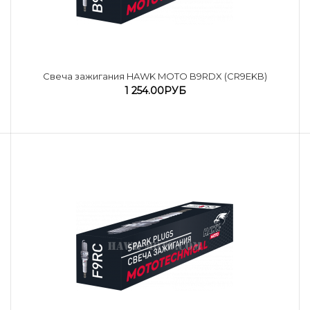
Cвеча зажигания HAWK MOTO B9RDX (CR9EKB)
1 254.00РУБ