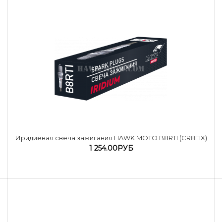
Иридиевая свеча зажигания HAWK MOTO B8RTI (CR8EIX)
1 254.00РУБ