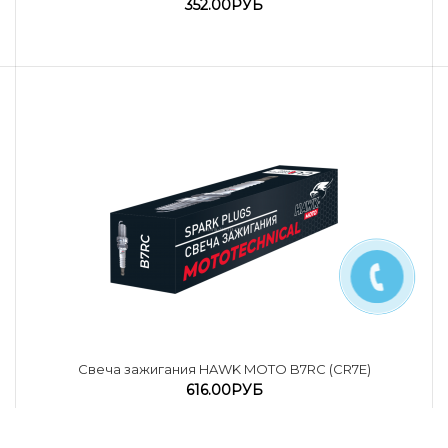
352.00РУБ
Cвеча зажигания HAWK MOTO B7RC (CR7E)
616.00РУБ