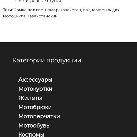
шестигранные втулки .
Теги:
Рамка под гос. номер Казахстан
,
подномерник для
мотоцикла Казахстанский .
Категории продукции
Аксессуары
Мотокуртки
Жилеты
Мотобрюки
Мотоперчатки
Мотообувь
Костюмы