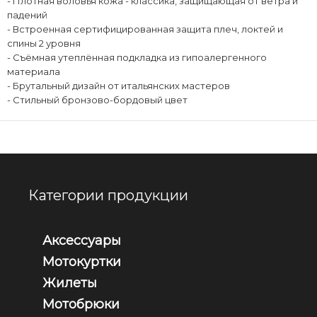
- Плотная воловья кожа - классика, защищающая от ветра и
падений
- Встроенная сертифицированная защита плеч, локтей и
спины 2 уровня
- Съёмная утеплённая подкладка из гипоалергенного
материала
- Брутальный дизайн от итальянских мастеров
- Стильный бронзово-бордовый цвет
Категории продукции
Аксессуары
Мотокуртки
Жилеты
Мотобрюки