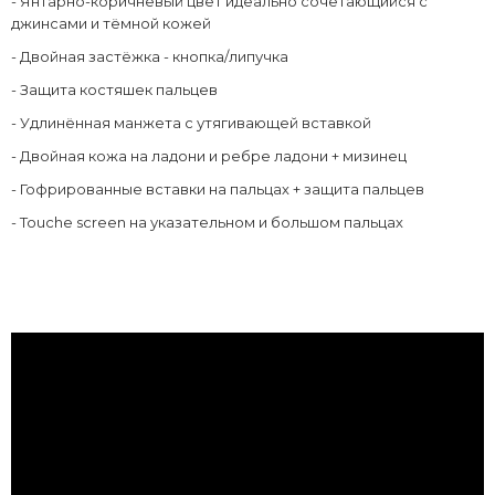
- Янтарно-коричневый цвет идеально сочетающийся с
джинсами и тёмной кожей
- Двойная застёжка - кнопка/липучка
- Защита костяшек пальцев
- Удлинённая манжета с утягивающей вставкой
- Двойная кожа на ладони и ребре ладони + мизинец
- Гофрированные вставки на пальцах + защита пальцев
- Touche screen на указательном и большом пальцах