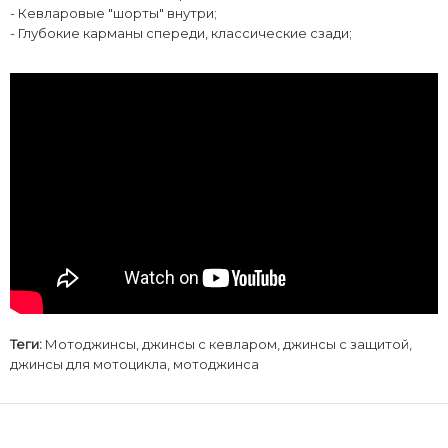
- Кевларовые "шорты" внутри;
- Глубокие карманы спереди, классические сзади;
Теги:
Мотоджинсы
,
джинсы с кевларом
,
джинсы с защитой
,
джинсы для мотоцикла
,
мотоджинса