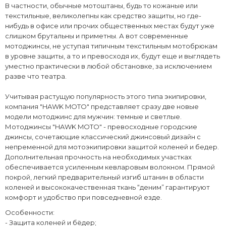
В частности, обычные мотоштаны, будь то кожаные или
текстильные, великолепны как средство защиты, но где-
нибудь в офисе или прочих общественных местах будут уже
слишком брутальны и приметны. А вот современные
мотоджинсы, не уступая типичным текстильным мотобрюкам
в уровне защиты, а то и превосходя их, будут еще и выглядеть
уместно практически в любой обстановке, за исключением
разве что театра.
Учитывая растущую популярность этого типа экипировки,
компания "HAWK MOTO" представляет сразу две новые
модели мотоджинс для мужчин: темные и светлые.
Мотоджинсы "HAWK MOTO" - превосходные городские
джинсы, сочетающие классический джинсовый дизайн с
непременной для мотоэкипировки защитой коленей и бедер.
Дополнительная прочность на необходимых участках
обеспечивается усиленным кевларовым волокном. Прямой
покрой, легкий предварительный изгиб штанин в области
коленей и высококачественная ткань “деним” гарантируют
комфорт и удобство при повседневной езде.
Особенности:
- Защита коленей и бёдер;