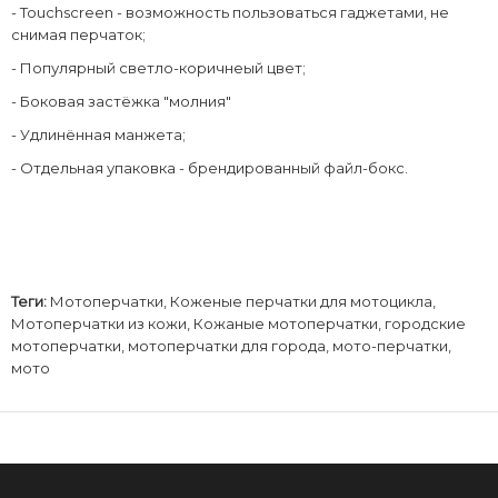
- Touchscreen - возможность пользоваться гаджетами, не
снимая перчаток;
- Популярный светло-коричнеый цвет;
- Боковая застёжка "молния"
- Удлинённая манжета;
- Отдельная упаковка - брендированный файл-бокс.
Теги:
Мотоперчатки
,
Коженые перчатки для мотоцикла
,
Мотоперчатки из кожи
,
Кожаные мотоперчатки
,
городские
мотоперчатки
,
мотоперчатки для города
,
мото-перчатки
,
мото