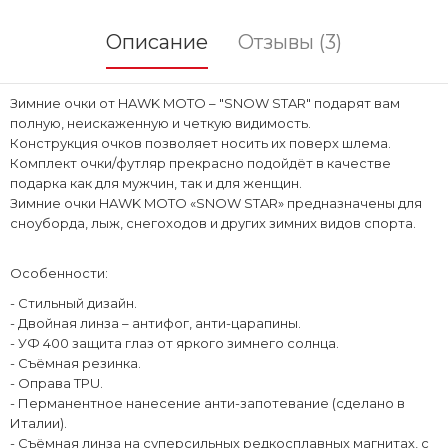
Описание
Отзывы (3)
Зимние очки от HAWK MOTO – "SNOW STAR" подарят вам
полную, неискаженную и четкую видимость.
Конструкция очков позволяет носить их поверх шлема.
Комплект очки/футляр прекрасно подойдёт в качестве
подарка как для мужчин, так и для женщин.
Зимние очки HAWK MOTO «SNOW STAR» предназначены для
сноуборда, лыж, снегоходов и других зимних видов спорта.
Особенности:
- Стильный дизайн.
- Двойная линза – антифог, анти-царапины.
- УФ 400 защита глаз от яркого зимнего солнца.
- Съёмная резинка.
- Оправа TPU.
- Перманентное нанесение анти-запотевание (сделано в
Италии).
- Съёмная линза на суперсильных редкосплавных магнитах, с