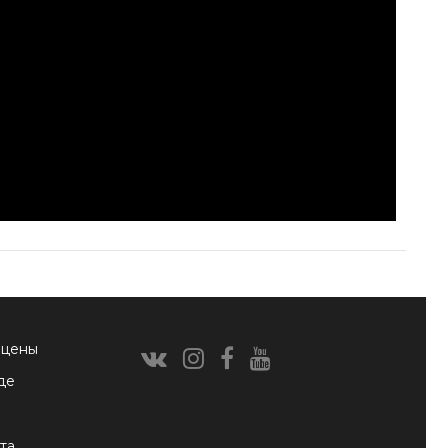
 цены
де
та