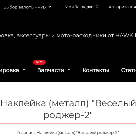
Мои Закладки (0)
Авторизация
Выбор валюты -
РУБ
овка, аксессуары и мото-расходники от HAW
NEW
ировка
Запчасти
Контакты
Стат
Наклейка (металл) "Веселы
роджер-2"
Главная
Наклейка (металл) "Веселый роджер-2"