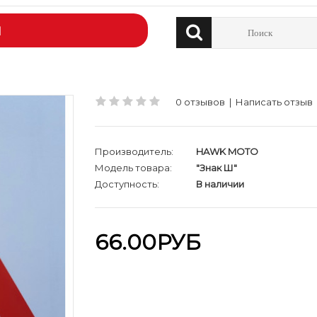
Й
0 отзывов
|
Написать отзыв
Производитель:
HAWK MOTO
Модель товара:
"Знак Ш"
Доступность:
В наличии
66.00РУБ