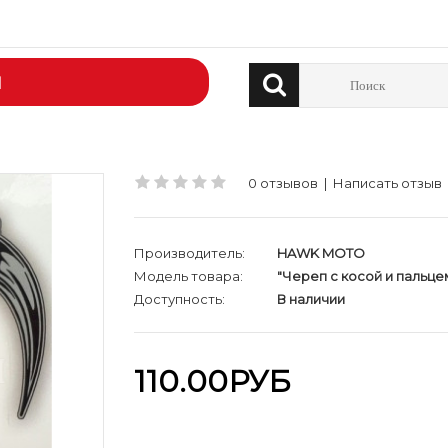
Й
0 отзывов
|
Написать отзыв
Производитель:
HAWK MOTO
Модель товара:
"Череп с косой и пальце
Доступность:
В наличии
110.00РУБ