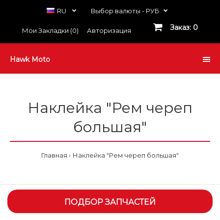
RU
Выбор валюты -
РУБ
Заказ: 0
Мои Закладки (0)
Авторизация
Hawk Moto
Наклейка "Рем череп
большая"
Главная
Наклейка "Рем череп большая"
ПОДБОР ЗАПЧАСТЕЙ