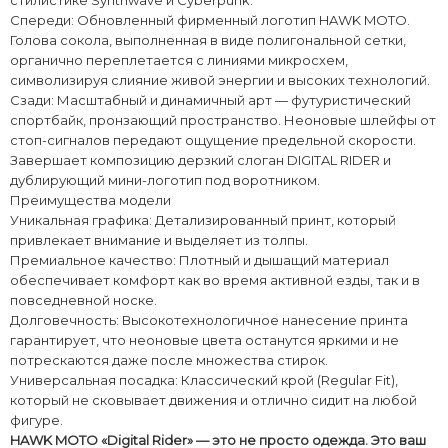
​Спереди: Обновленный фирменный логотип HAWK MOTO.
Голова сокола, выполненная в виде полигональной сетки,
органично переплетается с линиями микросхем,
символизируя слияние живой энергии и высоких технологий.
​Сзади: Масштабный и динамичный арт — футуристический
спортбайк, пронзающий пространство. Неоновые шлейфы от
стоп-сигналов передают ощущение предельной скорости.
Завершает композицию дерзкий слоган DIGITAL RIDER и
дублирующий мини-логотип под воротником.
​Преимущества модели
​Уникальная графика: Детализированный принт, который
привлекает внимание и выделяет из толпы.
​Премиальное качество: Плотный и дышащий материал
обеспечивает комфорт как во время активной езды, так и в
повседневной носке.
​Долговечность: Высокотехнологичное нанесение принта
гарантирует, что неоновые цвета останутся яркими и не
потрескаются даже после множества стирок.
​Универсальная посадка: Классический крой (Regular Fit),
который не сковывает движения и отлично сидит на любой
фигуре.
​HAWK MOTO «Digital Rider» — это не просто одежда. Это ваш