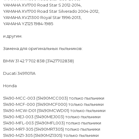
YAMAHA XV1700 Road Star S 2012-2014,
YAMAHA XV1700 Road Star Silverado 2004-2012,
YAMAHA XVZ1300 Royal Star 1996-2013,
YAMAHA YZ125 1984-1985
и другим.
Замена для оригинальных пыльников:
BMW 31 42 7 702 838 (31427702838)
Ducati 34911011A
Honda
51490-MCC-003 (51490MCC003) только пыльники
51490-MCF-000 (51490MCF000) только пыльники
51490-MCW-D01 (51490MCWD01) только пыльники
51490-MEJ-003 (51490MEJ003) только пыльники
51490-MFL-003 (51490MFL003) только пыльники
51490-MR7-305 (51490MR7305) только пыльники
51490-MZ1-305 (51490MZ1305) только пыльники