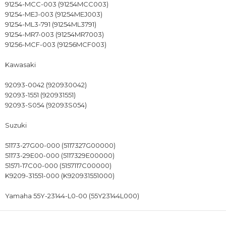
91254-MCC-003 (91254MCC003)
91254-MEJ-003 (91254MEJ003)
91254-ML3-791 (91254ML3791)
91254-MR7-003 (91254MR7003)
91256-MCF-003 (91256MCF003)
Kawasaki
92093-0042 (920930042)
92093-1551 (920931551)
92093-S054 (92093S054)
Suzuki
51173-27G00-000 (5117327G00000)
51173-29E00-000 (5117329E00000)
51571-17C00-000 (5157117C00000)
K9209-31551-000 (K920931551000)
Yamaha 55Y-23144-L0-00 (55Y23144L000)