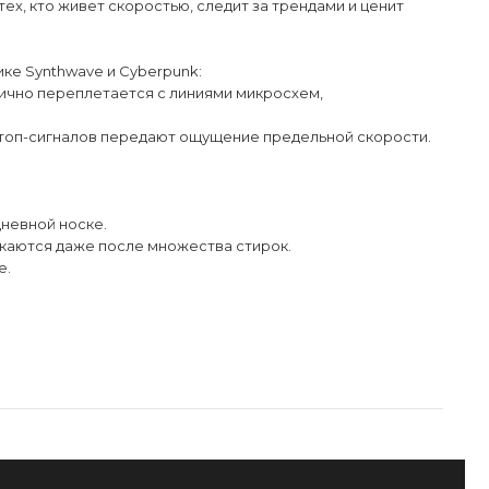
ех, кто живет скоростью, следит за трендами и ценит
ке Synthwave и Cyberpunk:
ично переплетается с линиями микросхем,
стоп-сигналов передают ощущение предельной скорости.
дневной носке.
скаются даже после множества стирок.
е.