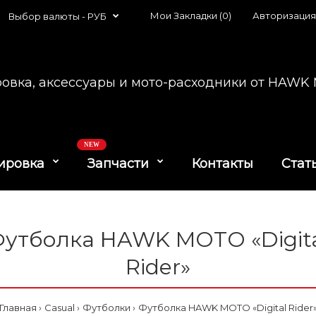
Мои Закладки (0)
Авторизация
Выбор валюты -
РУБ
овка, аксессуары и мото-расходники от HAW
NEW
ировка
Запчасти
Контакты
Стат
утболка HAWK MOTO «Digit
Rider»
Главная
Casual
Футболки
Футболка HAWK MOTO «Digital Rider