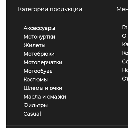
Категории продукции
Мен
Г
Аксессуары
О
Мотокуртки
К
Жилеты
К
Мотобрюки
С
Мотоперчатки
Н
Мотообувь
О
Костюмы
Шлемы и очки
Масла и смазки
Фильтры
Casual