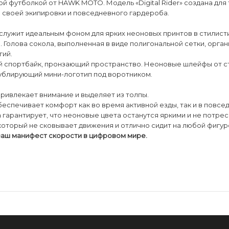
й футболкой от HAWK MOTO. Модель «Digital Rider» создана для т
 своей экипировки и повседневного гардероба.
служит идеальным фоном для ярких неоновых принтов в стилисти
олова сокола, выполненная в виде полигональной сетки, орган
гий.
ий спортбайк, пронзающий пространство. Неоновые шлейфы от 
дублирующий мини-логотип под воротником.
привлекает внимание и выделяет из толпы.
еспечивает комфорт как во время активной езды, так и в повсе
 гарантирует, что неоновые цвета останутся яркими и не потре
, который не сковывает движения и отлично сидит на любой фигур
о ваш манифест скорости в цифровом мире.