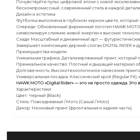
​Почувствуйте пульс цифровой эпохи с новой эксклюзивно
бескомпромиссный, современный стиль в каждой детали
​Дизайн и эстетика
​Футболка выполнена в глубоком черном цвете, который 
​Спереди: Обновленный фирменный логотип HAWK MOTO. Г
символизируя слияние живой энергии и высоких техноло
​Сзади: Масштабный и динамичный арт — футуристическ
Завершает композицию дерзкий слоган DIGITAL RIDER и 
​Преимущества модели
​Уникальная графика: Детализированный принт, который 
​Премиальное качество: Плотный и дышащий материал об
​Долговечность: Высокотехнологичное нанесение принта
​Универсальная посадка: Классический крой (Regular Fit)
​HAWK MOTO «Digital Rider» — это не просто одежда. Эт
​Характеристики:
​Цвет: Черный (Black)
​Стиль: Повседневный / Мото (Сasual / Moto)
​Декор: Неоновый принт (фронтальная и задняя часть)