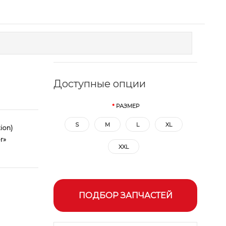
Доступные опции
РАЗМЕР
S
M
L
XL
ion)
r»
XXL
ПОДБОР ЗАПЧАСТЕЙ