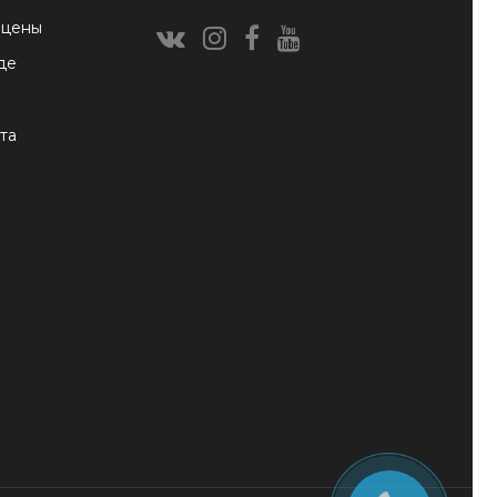
 цены
де
та